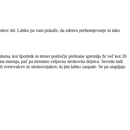
obrokov itd. Lahko pa vam pokaže, da zdravo prehranjevanje ni tako
uluma, kot športnik in trener področje prehrane spremlja že več kot 20
tivna mnenja, pač pa trenutno veljavna strokovna dejstva. Seveda tudi
h svetovalcev in strokovnjakov, ki jim lahko zaupate. Se pa utapljajo