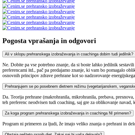
Pogosta vprašanja in odgovori
Ali v sklopu prehranskega izobraževanja in coachinga dobim tudi jedilnik?
Ne. Dobite pa vse potrebno znanje, da si boste lahko jedilnik sestavili
preferencami itd., pač pa predajamo znanje, ki vam bo pomagalo oblik
osnovnih principov zdrave prehrane kot so nadzorovanje energijskega r
Prehranjujem se po posebnem dietnem režimu (vegetarijanskem, veganskem
Da. Teorija prehrane (makrohranila, mikrohranila, prebava, presnova, p
teh preferenc neodvisen tudi coaching, saj gre za oblikovanje navad, k
Za koga program prehranskega izobraževanja in coachinga NI primeren?
Program ni primeren za ljudi, že imajo veliko znanja o prehrani in de
Obstaja nešteto raznih diet. Zakaj naj bi vaša delovala?