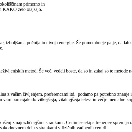
m okoliščinam primerno in
in KAKO zelo olajšajo.
izboljšanja počutja in nivoja energije. Še pomembneje pa je, da lahko 
e.
neživljenjskih metod. Še več, vedeli boste, da so in zakaj so te metode 
ibilna z vašim življenjem, preferencami itd., podamo pa potrebno znanj
n vam pomagale do vitkejšega, vitalnejšega telesa in večje mentalne kap
ušenj z najrazličnejšimi strankami. Cenim.se ekipa trenerjev spremlja r
vsakodnevnem delu s strankami v fizičnih vadbenih centrih.