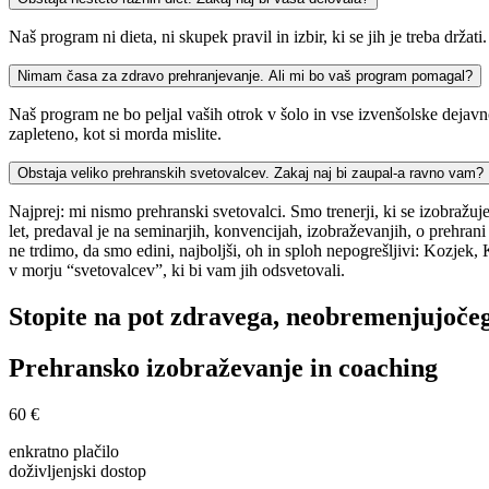
Naš program ni dieta, ni skupek pravil in izbir, ki se jih je treba držati.
Nimam časa za zdravo prehranjevanje. Ali mi bo vaš program pomagal?
Naš program ne bo peljal vaših otrok v šolo in vse izvenšolske dejavn
zapleteno, kot si morda mislite.
Obstaja veliko prehranskih svetovalcev. Zakaj naj bi zaupal-a ravno vam?
Najprej: mi nismo prehranski svetovalci. Smo trenerji, ki se izobražu
let, predaval je na seminarjih, konvencijah, izobraževanjih, o prehrani
ne trdimo, da smo edini, najboljši, oh in sploh nepogrešljivi: Kozjek
v morju “svetovalcev”, ki bi vam jih odsvetovali.
Stopite na pot zdravega, neobremenjujoče
Prehransko izobraževanje in coaching
60 €
enkratno plačilo
doživljenjski dostop