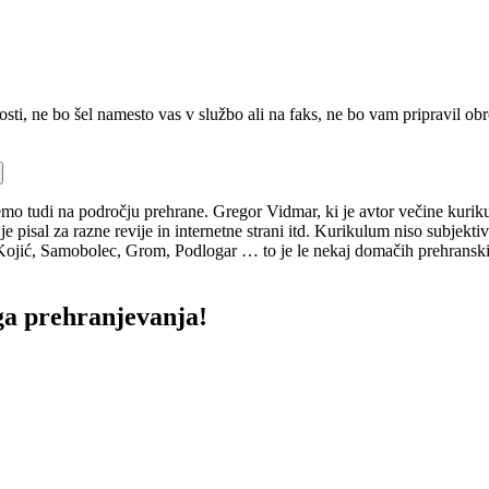
osti, ne bo šel namesto vas v službo ali na faks, ne bo vam pripravil 
jemo tudi na področju prehrane. Gregor Vidmar, ki je avtor večine kurik
 je pisal za razne revije in internetne strani itd. Kurikulum niso subjek
, Kojić, Samobolec, Grom, Podlogar … to je le nekaj domačih prehranski
ga prehranjevanja!