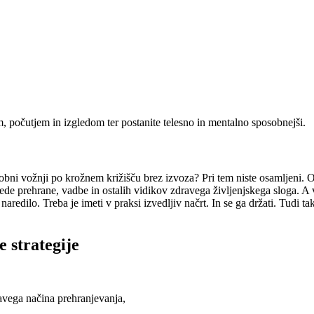
, počutjem in izgledom ter postanite telesno in mentalno sposobnejši.
obni vožnji po krožnem križišču brez izvoza? Pri tem niste osamljeni. 
ede prehrane, vadbe in ostalih vidikov zdravega življenjskega sloga. A ve
aredilo. Treba je imeti v praksi izvedljiv načrt. In se ga držati. Tudi 
 strategije
avega načina prehranjevanja,