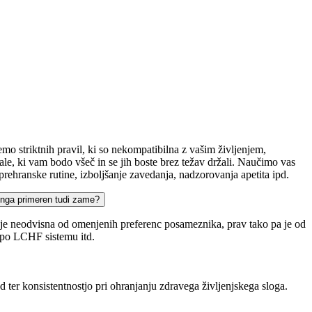
emo striktnih pravil, ki so nekompatibilna z vašim življenjem,
e, ki vam bodo všeč in se jih boste brez težav držali. Naučimo vas
rehranske rutine, izboljšanje zavedanja, nadzorovanja apetita ipd.
inga primeren tudi zame?
d.) je neodvisna od omenjenih preferenc posameznika, prav tako pa je od
e po LCHF sistemu itd.
 ter konsistentnostjo pri ohranjanju zdravega življenjskega sloga.