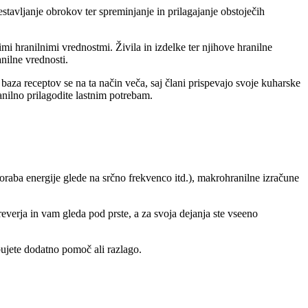
tavljanje obrokov ter spreminjanje in prilagajanje obstoječih
i hranilnimi vrednostmi. Živila in izdelke ter njihove hranilne
nilne vrednosti.
baza receptov se na ta način veča, saj člani prispevajo svoje kuharske
nilno prilagodite lastnim potrebam.
raba energije glede na srčno frekvenco itd.), makrohranilne izračune
preverja in vam gleda pod prste, a za svoja dejanja ste vseeno
bujete dodatno pomoč ali razlago.