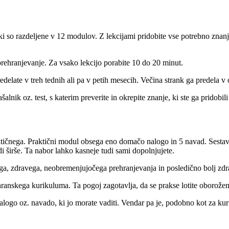
, ki so razdeljene v 12 modulov. Z lekcijami pridobite vse potrebno zn
prehranjevanje. Za vsako lekcijo porabite 10 do 20 minut.
edelate v treh tednih ali pa v petih mesecih. Večina strank ga predela v
nik oz. test, s katerim preverite in okrepite znanje, ki ste ga pridobili
ktičnega. Praktični modul obsega eno domačo nalogo in 5 navad. Sestavi
i širše. Ta nabor lahko kasneje tudi sami dopolnjujete.
ega, zdravega, neobremenjujočega prehranjevanja in posledično bolj zdr
hranskega kurikuluma. Ta pogoj zagotavlja, da se prakse lotite oborože
logo oz. navado, ki jo morate vaditi. Vendar pa je, podobno kot za kuri