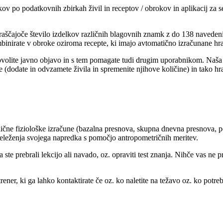
po podatkovnih zbirkah živil in receptov / obrokov in aplikacij za ses
aščajoče število izdelkov različnih blagovnih znamk z do 138 navedenim
kombinirate v obroke oziroma recepte, ki imajo avtomatično izračunane hra
 dovolite javno objavo in s tem pomagate tudi drugim uporabnikom. Naša 
(dodate in odvzamete živila in spremenite njihove količine) in tako hra
ične fiziološke izračune (bazalna presnova, skupna dnevna presnova, po
 beleženja svojega napredka s pomočjo antropometričnih meritev.
 ste prebrali lekcijo ali navado, oz. opraviti test znanja. Nihče vas ne 
ener, ki ga lahko kontaktirate če oz. ko naletite na težavo oz. ko potre