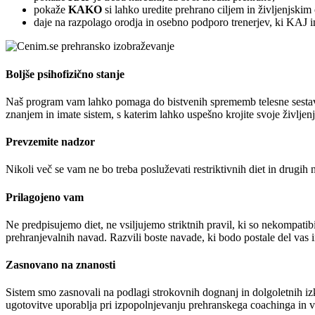
pokaže
KAKO
si lahko uredite prehrano ciljem in življenjski
daje na razpolago orodja in osebno podporo trenerjev, ki KAJ 
Boljše psihofizično stanje
Naš program vam lahko pomaga do bistvenih sprememb telesne sestave, 
znanjem in imate sistem, s katerim lahko uspešno krojite svoje življenj
Prevzemite nadzor
Nikoli več se vam ne bo treba posluževati restriktivnih diet in drugih 
Prilagojeno vam
Ne predpisujemo diet, ne vsiljujemo striktnih pravil, ki so nekompat
prehranjevalnih navad. Razvili boste navade, ki bodo postale del vas i
Zasnovano na znanosti
Sistem smo zasnovali na podlagi strokovnih dognanj in dolgoletnih izk
ugotovitve uporablja pri izpopolnjevanju prehranskega coachinga in 