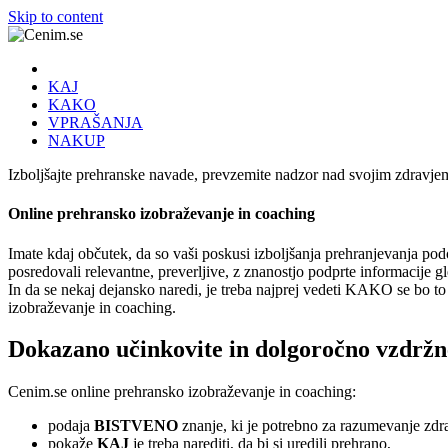
Skip to content
KAJ
KAKO
VPRAŠANJA
NAKUP
Izboljšajte prehranske navade, prevzemite nadzor nad svojim zdravjem
Online prehransko izobraževanje in coaching
Imate kdaj občutek, da so vaši poskusi izboljšanja prehranjevanja pod
posredovali relevantne, preverljive, z znanostjo podprte informacije gl
In da se nekaj dejansko naredi, je treba najprej vedeti KAKO se bo to n
izobraževanje in coaching.
Dokazano učinkovite in dolgoročno vzdržne
Cenim.se online prehransko izobraževanje in coaching:
podaja
BISTVENO
znanje, ki je potrebno za razumevanje zdr
pokaže
KAJ
je treba narediti, da bi si uredili prehrano,