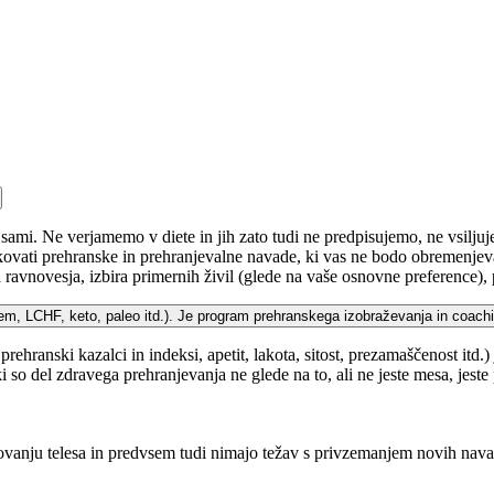
 sami. Ne verjamemo v diete in jih zato tudi ne predpisujemo, ne vsiljuj
ovati prehranske in prehranjevalne navade, ki vas ne bodo obremenjeval
avnovesja, izbira primernih živil (glede na vaše osnovne preference), p
, LCHF, keto, paleo itd.). Je program prehranskega izobraževanja in coach
rehranski kazalci in indeksi, apetit, lakota, sitost, prezamaščenost it
i so del zdravega prehranjevanja ne glede na to, ali ne jeste mesa, jest
lovanju telesa in predvsem tudi nimajo težav s privzemanjem novih navad